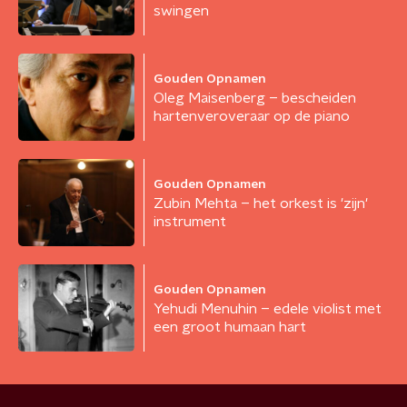
swingen
Gouden Opnamen
Oleg Maisenberg – bescheiden
hartenveroveraar op de piano
Gouden Opnamen
Zubin Mehta – het orkest is 'zijn'
instrument
Gouden Opnamen
Yehudi Menuhin – edele violist met
een groot humaan hart