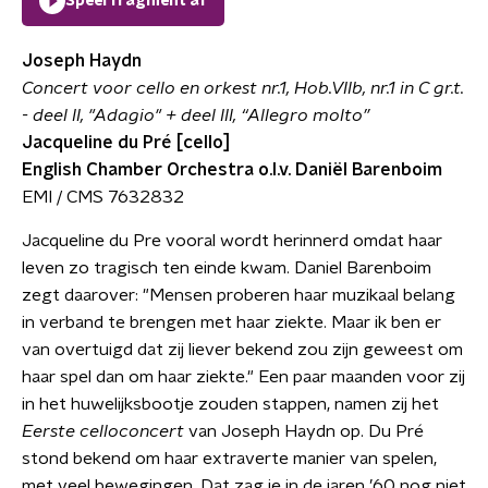
Speel fragment af
Joseph Haydn
Concert voor cello en orkest nr.1, Hob.VIIb, nr.1 in C gr.t.
- deel II, "Adagio" + deel III, “Allegro molto”
Jacqueline du Pré [cello]
English Chamber Orchestra o.l.v. Daniël Barenboim
EMI / CMS 7632832
Jacqueline du Pre vooral wordt herinnerd omdat haar
leven zo tragisch ten einde kwam. Daniel Barenboim
zegt daarover: "Mensen proberen haar muzikaal belang
in verband te brengen met haar ziekte. Maar ik ben er
van overtuigd dat zij liever bekend zou zijn geweest om
haar spel dan om haar ziekte." Een paar maanden voor zij
in het huwelijksbootje zouden stappen, namen zij het
Eerste celloconcert
van Joseph Haydn op. Du Pré
stond bekend om haar extraverte manier van spelen,
met veel bewegingen. Dat zag je in de jaren ’60 nog niet