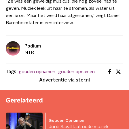
“Ze was een geweldig musicus, die nog zoveel had te
geven. Muziek leek uit haar te stromen, als water uit
een bron. Maar het werd haar afgenomen,” zegt Daniel
Barenboim later in een interview.
Podium
NTR
Tags
gouden opnamen
gouden opnamen
Advertentie via ster.nl
Gerelateerd
Gouden Opnamen
Jordi Savall laat oude muziek