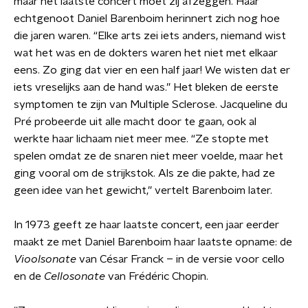
maar het laatste concert moet zij afzeggen. Haar
echtgenoot Daniel Barenboim herinnert zich nog hoe
die jaren waren. “Elke arts zei iets anders, niemand wist
wat het was en de dokters waren het niet met elkaar
eens. Zo ging dat vier en een half jaar! We wisten dat er
iets vreselijks aan de hand was.” Het bleken de eerste
symptomen te zijn van Multiple Sclerose. Jacqueline du
Pré probeerde uit alle macht door te gaan, ook al
werkte haar lichaam niet meer mee. “Ze stopte met
spelen omdat ze de snaren niet meer voelde, maar het
ging vooral om de strijkstok. Als ze die pakte, had ze
geen idee van het gewicht,” vertelt Barenboim later.
In 1973 geeft ze haar laatste concert, een jaar eerder
maakt ze met Daniel Barenboim haar laatste opname: de
Vioolsonate
van César Franck – in de versie voor cello
en de
Cellosonate
van Frédéric Chopin.