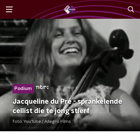
Podium
Jacqueline du Pré - sprankelende
cellist die te jong stierf
foto:
YouTube / Allegro Films