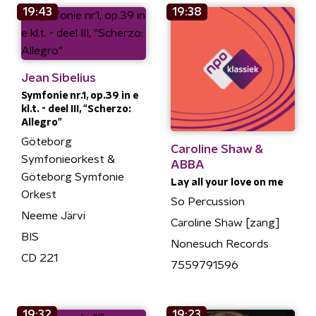
19:43
19:38
Jean Sibelius
Symfonie nr.1, op.39 in e
kl.t. - deel III, "Scherzo:
Allegro"
Göteborg
Caroline Shaw &
Symfonieorkest &
ABBA
Göteborg Symfonie
Lay all your love on me
Orkest
So Percussion
Neeme Järvi
Caroline Shaw [zang]
BIS
Nonesuch Records
CD 221
7559791596
19:32
19:23