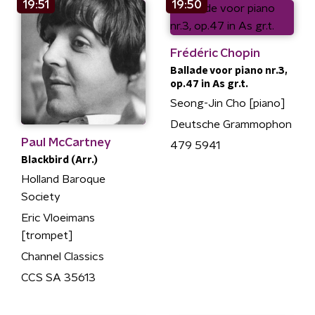
19:51
19:50
Frédéric Chopin
Ballade voor piano nr.3,
op.47 in As gr.t.
Seong-Jin Cho [piano]
Deutsche Grammophon
Paul McCartney
479 5941
Blackbird (Arr.)
Holland Baroque
Society
Eric Vloeimans
[trompet]
Channel Classics
CCS SA 35613