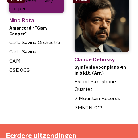
Nino Rota
Amarcord - "Gary
Cooper"
Carlo Savina Orchestra
Carlo Savina
Claude Debussy
CAM
Symfonie voor piano 4h
CSE 003
in b kl.t. (Arr.)
Ebonit Saxophone
Quartet
7 Mountain Records
7MNTN-013
Eerdere uitzendingen