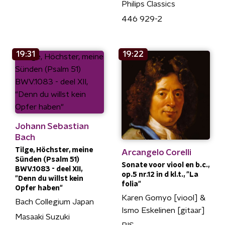
Philips Classics
446 929-2
19:31
19:22
Johann Sebastian
Bach
Tilge, Höchster, meine
Arcangelo Corelli
Sünden (Psalm 51)
Sonate voor viool en b.c.,
BWV.1083 - deel XII,
op.5 nr.12 in d kl.t., "La
"Denn du willst kein
folia"
Opfer haben"
Karen Gomyo [viool] &
Bach Collegium Japan
Ismo Eskelinen [gitaar]
Masaaki Suzuki