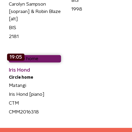
BIS
Carolyn Sampson
1998
[sopraan] & Robin Blaze
[alt]
BIS
2181
19:05
Iris Hond
Circle home
Matangi
Iris Hond [piano]
CTM
CMM2016318