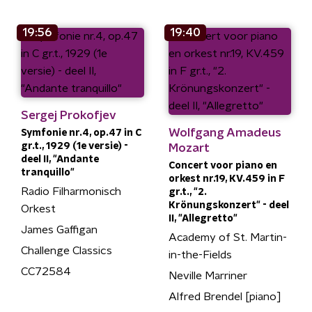
19:56
19:40
Sergej Prokofjev
Wolfgang Amadeus
Symfonie nr.4, op.47 in C
gr.t., 1929 (1e versie) -
Mozart
deel II, "Andante
Concert voor piano en
tranquillo"
orkest nr.19, KV.459 in F
Radio Filharmonisch
gr.t., "2.
Krönungskonzert" - deel
Orkest
II, "Allegretto"
James Gaffigan
Academy of St. Martin-
Challenge Classics
in-the-Fields
CC72584
Neville Marriner
Alfred Brendel [piano]