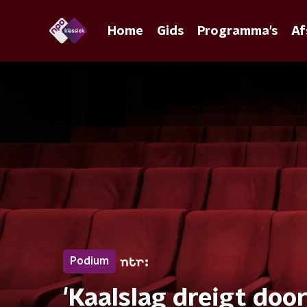
Home
Gids
Programma's
Af
Podium
'Kaalslag dreigt do