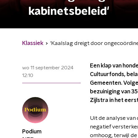
kabinetsbeleid'
Klassiek
'Kaalslag dreigt door ongecoördine
Een klap van honde
wo 11 september 2024
Cultuurfonds, bel
12:10
Gemeenten. Volgen
bezuiniging van 35
Zijlstra in het eer
Uit de analyse van 
negatief versterke
Podium
omhoog, terwijl de