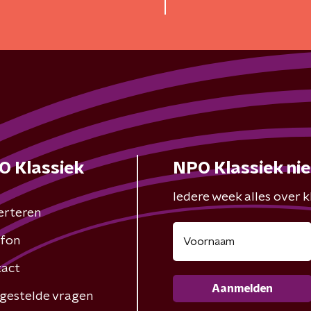
hoorbaar
O Klassiek
NPO Klassiek ni
Iedere week alles over kl
erteren
fon
act
Aanmelden
gestelde vragen