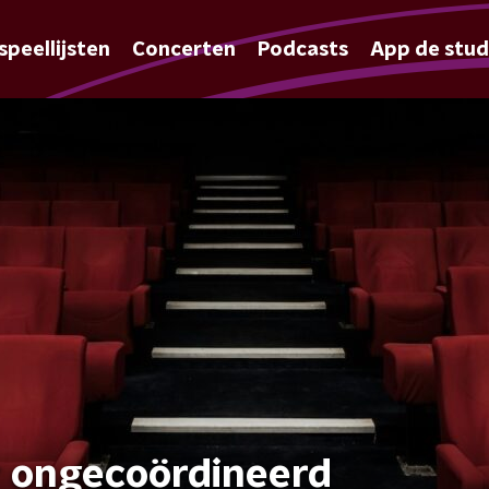
speellijsten
Concerten
Podcasts
App de stud
or ongecoördineerd