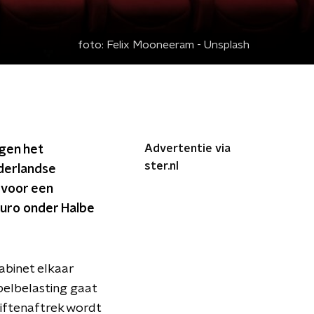
foto:
Felix Mooneeram - Unsplash
Advertentie via
ggen het
ster.nl
ederlandse
 voor een
euro onder Halbe
kabinet elkaar
pelbelasting gaat
iftenaftrek wordt