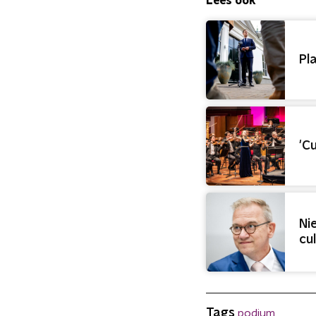
Lees ook
Pl
'C
Ni
cu
Tags
podium