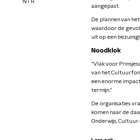
NTR
aangepast.
De plannen van het 
waardoor de gevolge
uit op een bezuinig
Noodklok
"Vlak voor Prinsjes
van het Cultuurfon
een enorme impact 
termijn."
De organisaties vr
komen naar de daad
Onderwijs, Cultuur