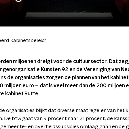
erd kabinetsbeleid'
rden miljoenen dreigt voor de cultuursector. Dat ze
angenorganisatie Kunsten 92 en de Vereniging van N
s de organisaties zorgen de plannen van het kabinet
0 miljoen euro – dat is veel meer dan de 200 miljoen 
ste kabinet Rutte.
de organisaties blijkt dat diverse maatregelen van het 
n. De btw gaat van 9 procent naar 21 procent, de kanss
 gemeente- en overheidssubsidies omlaag gaan en de g